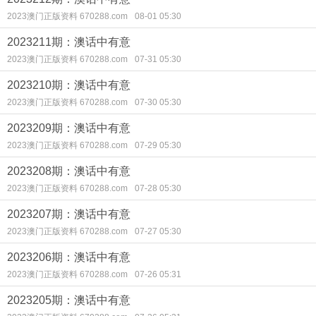
2023澳门正版资料 670288.com
08-01 05:30
2023211期：澳话中有意
2023澳门正版资料 670288.com
07-31 05:30
2023210期：澳话中有意
2023澳门正版资料 670288.com
07-30 05:30
2023209期：澳话中有意
2023澳门正版资料 670288.com
07-29 05:30
2023208期：澳话中有意
2023澳门正版资料 670288.com
07-28 05:30
2023207期：澳话中有意
2023澳门正版资料 670288.com
07-27 05:30
2023206期：澳话中有意
2023澳门正版资料 670288.com
07-26 05:31
2023205期：澳话中有意