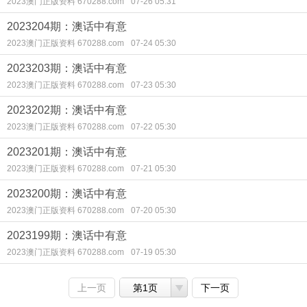
2023澳门正版资料 670288.com
07-26 05:31
2023204期：澳话中有意
2023澳门正版资料 670288.com
07-24 05:30
2023203期：澳话中有意
2023澳门正版资料 670288.com
07-23 05:30
2023202期：澳话中有意
2023澳门正版资料 670288.com
07-22 05:30
2023201期：澳话中有意
2023澳门正版资料 670288.com
07-21 05:30
2023200期：澳话中有意
2023澳门正版资料 670288.com
07-20 05:30
2023199期：澳话中有意
2023澳门正版资料 670288.com
07-19 05:30
上一页
第1页
下一页