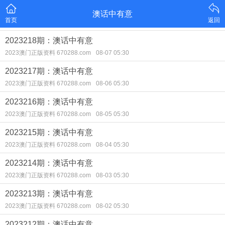
澳话中有意
首页
返回
2023218期：澳话中有意
2023澳门正版资料 670288.com
08-07 05:30
2023217期：澳话中有意
2023澳门正版资料 670288.com
08-06 05:30
2023216期：澳话中有意
2023澳门正版资料 670288.com
08-05 05:30
2023215期：澳话中有意
2023澳门正版资料 670288.com
08-04 05:30
2023214期：澳话中有意
2023澳门正版资料 670288.com
08-03 05:30
2023213期：澳话中有意
2023澳门正版资料 670288.com
08-02 05:30
2023212期：澳话中有意