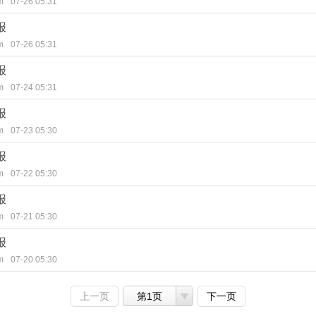
m
07-26 05:31
报
m
07-26 05:31
报
m
07-24 05:31
报
m
07-23 05:30
报
m
07-22 05:30
报
m
07-21 05:30
报
m
07-20 05:30
上一页
第1页
下一页