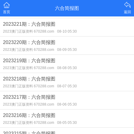
六合简报图
首页
返回
2023221期：六合简报图
2023澳门正版资料 670288.com
08-10 05:30
2023220期：六合简报图
2023澳门正版资料 670288.com
08-09 05:30
2023219期：六合简报图
2023澳门正版资料 670288.com
08-08 05:30
2023218期：六合简报图
2023澳门正版资料 670288.com
08-07 05:30
2023217期：六合简报图
2023澳门正版资料 670288.com
08-06 05:30
2023216期：六合简报图
2023澳门正版资料 670288.com
08-05 05:30
2023215期：六合简报图