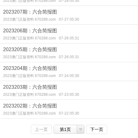
2023澳门正版资料 670288.com
07-28 05:30
2023207期：六合简报图
2023澳门正版资料 670288.com
07-27 05:30
2023206期：六合简报图
2023澳门正版资料 670288.com
07-26 05:31
2023205期：六合简报图
2023澳门正版资料 670288.com
07-26 05:31
2023204期：六合简报图
2023澳门正版资料 670288.com
07-24 05:30
2023203期：六合简报图
2023澳门正版资料 670288.com
07-23 05:30
2023202期：六合简报图
2023澳门正版资料 670288.com
07-22 05:30
上一页
第1页
下一页